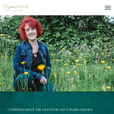
O
p
e
n
M
e
n
u
CONSULTANTE EN GESTION DU CHANGEMENT