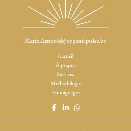
Marie.Arnould@organicpulse.be
Accueil
À propos
Services
Méthodologie
Témoignages
F
L
W
a
i
h
c
n
a
e
k
t