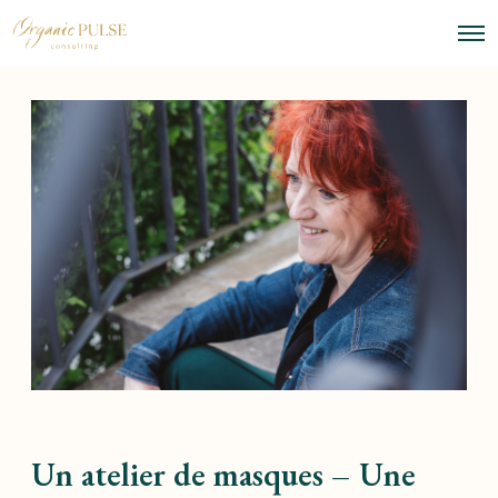
O
p
e
n
M
e
n
u
Un atelier de masques – Une